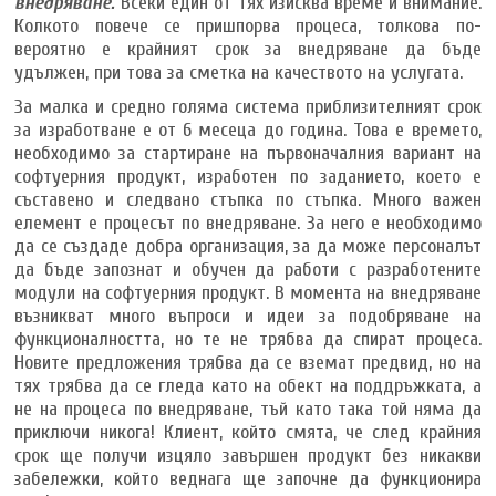
внедряване.
Всеки един от тях изисква време и внимание.
Колкото повече се пришпорва процеса, толкова по-
вероятно е крайният срок за внедряване да бъде
удължен, при това за сметка на качеството на услугата.
За малка и средно голяма система приблизителният срок
за изработване е от 6 месеца до година. Това е времето,
необходимо за стартиране на първоначалния вариант на
софтуерния продукт, изработен по заданието, което е
съставено и следвано стъпка по стъпка. Много важен
елемент е процесът по внедряване. За него е необходимо
да се създаде добра организация, за да може персоналът
да бъде запознат и обучен да работи с разработените
модули на софтуерния продукт. В момента на внедряване
възникват много въпроси и идеи за подобряване на
функционалността, но те не трябва да спират процеса.
Новите предложения трябва да се вземат предвид, но на
тях трябва да се гледа като на обект на поддръжката, а
не на процеса по внедряване, тъй като така той няма да
приключи никога! Клиент, който смята, че след крайния
срок ще получи изцяло завършен продукт без никакви
забележки, който веднага ще започне да функционира