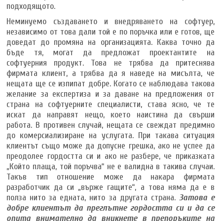
подходящото.
Неминуемо създаването и внедряването на софтуер,
независимо от това дали той е по поръчка или е готов, ще
доведат до промяна на организацията. Каква точно да
бъде тя, могат да предложат проектантите на
софтуерния продукт. Това не трябва да притеснява
фирмата клиент, а трябва да я наведе на мисълта, че
нещата ще се изпипат добре. Когато се наблюдава такова
желание за експертиза и за даване на предложения от
страна на софтуерните специалисти, става ясно, че те
искат да направят нещо, което наистина да свърши
работа. В противен случай, нещата се свеждат предимно
до комерсиализиране на услугата. При такава ситуация
клиентът също може да допусне грешка, ако не успее да
преодолее гордостта си и ако не разбере, че приказката
„Който плаща, той поръчва“ не е валидна в такива случаи.
Такъв тип отношение може да накара фирмата
разработчик да си „върже гащите“, а това няма да е в
полза нито за едната, нито за другата страна.
Затова е
добре клиентът да преглътне гордостта си и да се
опита внимателно да вникнете в препоръките на