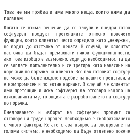
Това не ми трябва и има много неща, които няма да
ползвам
Когато се взима решение да се закупи и внедри готов
софтуерен продукт, претенциите относно повечето
функции, които клиентът често определя като „ненужни“,
не водят до отстъпка от цената. В случай, че клиентът
настоява да бъдат премахнати някои функционалности,
ако това изобщо е възможно, води до необходимостта да
се заплати допълнително и се третира като нанасяне на
корекции по поръчка на клиента. Все пак готовият софтуер
не може да бъде изцяло подобие на вашите представи, а
е компромисен и по-евтин вариант. В случай, че клиентът
има претенции и иска софтуерът да отговаря изцяло на
изискванията му, то опцията е разработването на софтуер
по поръчка.
Внедряването и изборът на софтуерен продукт са
отговорен и труден процес. Необходимо е съобразяването
с много фактори. Когато става въпрос за внедряване на
голяма система, е необходимо да бъде отделено повече