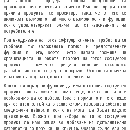
да използват софтуера, толкова по-доволни са
производителят и неговите клиенти. Именно поради тази
причина продуктът се проектира така, че в него се
включват възможно най-много възможности и функции,
които удовлетворяват голяма част от изискванията на
потребителите.
При внедряване на готов софтуер клиентът трябва да се
съобрази със заложената логика и предоставените
функции в него, което често налага промяна на
организацията на работа. Изборът на готов софтуерен
продукт е по-често срещано явление, отколкото
разработването на софтуер по поръчка. Основната причина
е разликата в цената, която е значителна.
Колкото и вградени функции да има в готовия софтуерен
продукт, винаги може да има нещо, което липсва и е
необходимо да се добави. Това е нормално и не е нещо
притеснително, тъй като всяка фирма извършва собствени
специфични дейности, които не могат да бъдат изцяло
предвидени. Важното при избора на готов софтуерен
продукт да има опция за добавяне на допълнителни
разработки по поръчка на клиента. Оказва се, че удачен