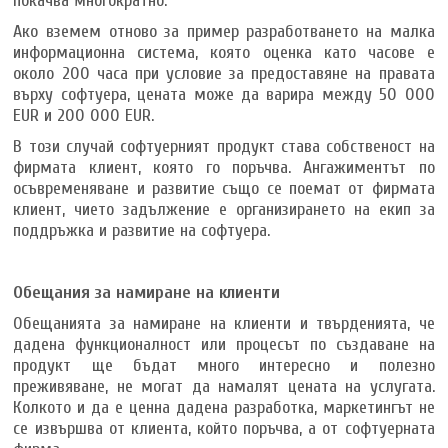
покачва многократно.
Ако вземем отново за пример разработването на малка
информационна система, която оценка като часове е
около 200 часа при условие за предоставяне на правата
върху софтуера, цената може да варира между 50 000
EUR и 200 000 EUR.
В този случай софтуерният продукт става собственост на
фирмата клиент, която го поръчва. Ангажиментът по
осъвременяване и развитие също се поемат от фирмата
клиент, чието задължение е организирането на екип за
поддръжка и развитие на софтуера.
Обещания за намиране на клиенти
Обещанията за намиране на клиенти и твърденията, че
дадена функционалност или процесът по създаване на
продукт ще бъдат много интересно и полезно
преживяване, не могат да намалят цената на услугата.
Колкото и да е ценна дадена разработка, маркетингът не
се извършва от клиента, който поръчва, а от софтуерната