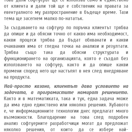
от клиента и дали той ще е собственик на правата за
евентуалното му разпространение в бъдеще време. Тази
тема ще засегнем малко по-нататък.
За създаването на софтуер по поръчка клиентът трябва
да опише и да обясни точно от какво има необходимост,
какви процеси трябва да бъдат обхванати и какви
очаквания има от гледна точка на анализи и резултати.
Трябва също така да обясни структурата и
функционирането на организацията, която е създал без
използването на софтуер, както и да опише какви
промени според него ще настъпят в нея след внедряване
на продукта.
Най-просто казано, клиентът дава условието на
задачата, а програмистите намират решението.
Както и в математиката, така и тук, една задача може
да има едно единствено или няколко решения. Хубавото
е, че информационните технологии днес предлагат много
възможности. Благодарение на това след подробен
анализ софтуерните разработчици могат да предложат
няколко решения, от които да се избере най-