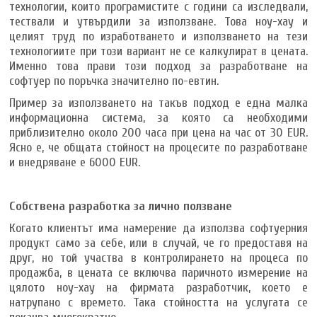
технологии, които програмистите с години са изследвали,
тествали и утвърдили за използване. Това ноу-хау и
целият труд по изработването и използването на тези
технологиите при този вариант не се калкулират в цената.
Именно това прави този подход за разработване на
софтуер по поръчка значително по-евтин.
Пример за използването на такъв подход е една малка
информационна система, за която са необходими
приблизително около 200 часа при цена на час от 30 EUR.
Ясно е, че общата стойност на процесите по разработване
и внедряване е 6000 EUR.
Собствена разработка за лично ползване
Когато клиентът има намерение да използва софтуерния
продукт само за себе, или в случай, че го предоставя на
друг, но той участва в контролирането на процеса по
продажба, в цената се включва паричното измерение на
цялото ноу-хау на фирмата разработчик, което е
натрупано с времето. Така стойността на услугата се