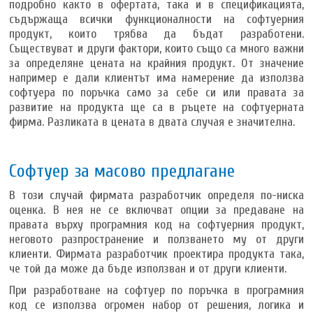
подробно както в офертата, така и в спецификацията,
съдържаща всички функционалности на софтуерния
продукт, които трябва да бъдат разработени.
Съществуват и други фактори, които също са много важни
за определяне цената на крайния продукт. От значение
например е дали клиентът има намерение да използва
софтуера по поръчка само за себе си или правата за
развитие на продукта ще са в ръцете на софтуерната
фирма. Разликата в цената в двата случая е значителна.
Софтуер за масово предлагане
В този случай фирмата разработчик определя по-ниска
оценка. В нея не се включват опции за предаване на
правата върху програмния код на софтуерния продукт,
неговото разпространение и ползването му от други
клиенти. Фирмата разработчик проектира продукта така,
че той да може да бъде използван и от други клиенти.
При разработване на софтуер по поръчка в програмния
код се използва огромен набор от решения, логика и