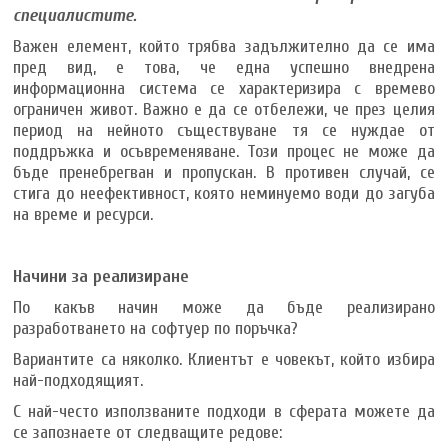
специалистите.
Важен елемент, който трябва задължително да се има
пред вид, е това, че една успешно внедрена
информационна система се характеризира с времево
ограничен живот. Важно е да се отбележи, че през целия
период на нейното съществуване тя се нуждае от
поддръжка и осъвременяване. Този процес не може да
бъде пренебрегван и пропускан. В противен случай, се
стига до неефективност, която неминуемо води до загуба
на време и ресурси.
Начини за реализиране
По какъв начин може да бъде реализирано
разработването на софтуер по поръчка?
Вариантите са няколко. Клиентът е човекът, който избира
най-подходящият.
С най-често използваните подходи в сферата можете да
се запознаете от следващите редове: