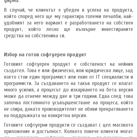
фирма.
В случай, че клиентът е убеден в успеха на продукта,
който според него ще му гарантира големи печалби, най-
удобният за него вариант е разработването на собствен
продукт, който лесно ще възвърне инвестираните
средства на собственика си.
Избор на готов софтуерен продукт
Готовият софтуерен продукт е собственост на нейния
създател. Това е или физическо, или юридическо лице, зад
което стои един програмист или екип от IT специалисти и
програмисти. За създаването на такъв продукт се влагат
много усилия, а процесът до изкарването на бета версия
може да отнеме между две и три години. Едва след това
започва постоянното усъвършенстване на процеса, който
не спира, докато производителят не обяви прекратяването
на поддръжката на конкретна версия.
Готовите софтуерни продукти се създават с цел масовото
приложение и достъпност. Колкото повече клиенти могат