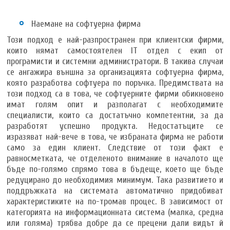
Наемане на софтуерна фирма
Този подход е най-разпространен при клиентски фирми,
които нямат самостоятелен IT отдел с екип от
програмисти и системни администратори. В такива случаи
се ангажира външна за организацията софтуерна фирма,
която разработва софтуера по поръчка. Предимствата на
този подход са в това, че софтуерните фирми обикновено
имат голям опит и разполагат с необходимите
специалисти, които са достатъчно компетентни, за да
разработят успешно продукта. Недостатъците се
изразяват най-вече в това, че избраната фирма не работи
само за един клиент. Следствие от този факт е
равносметката, че отделеното внимание в началото ще
бъде по-голямо спрямо това в бъдеще, което ще бъде
редуцирано до необходимия минимум. Така развитието и
поддръжката на системата автоматично придобиват
характеристиките на по-тромав процес. В зависимост от
категорията на информационната система (малка, средна
или голяма) трябва добре да се прецени дали видът й