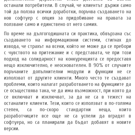
останали потребители. В случай, че клиентът държи само
той да ползва всички доработки, поръчва създаването на
нов софтуер с опция за придобиване на правата за
ползване само и единствено от него самия.
По време на дългогодишната си практика, обвързана със
създаването на информационни системи, стигнах до
извода, че страхът на всеки, който не може да се пребори
с чувството на притежание и с представата, че при този
подход на солидарност на конкуренцията се предоставя
нещо изключително, е неоснователен. В 90% от случаите
поръчаните допълнителни модули и функции не се
използват от другите клиенти. Много често те създават
проблеми, които налагат разработването на функциите да
се осъществява така, че да има възможност, при която да
се включват и изключват, за да не са в тежест на
останалите клиенти. Тези, които се използват в по-голяма
степен, са по-скоро стандартни неща, които
разработчиците все още не са успели да вградят в
софтуера, но са планирали да бъдат добавят в новите
версии.