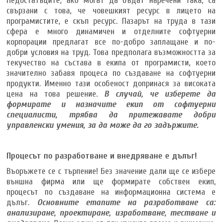
Недостатъците, ако могат да бъдат наречени така, са
свързани с това, че човешкият ресурс в лицето на
програмистите, е скъп ресурс. Пазарът на труда в тази
сфера е много динамичен и отделните софтуерни
корпорации предлагат все по-добро заплащане и по-
добри условия на труд. Това предполага възможността за
текучество на състава в екипа от програмисти, което
значително забавя процеса по създаване на софтуерни
продукти. Именно тази особеност допринася за високата
цена на това решение.
В случай, че изберете да
формирате и назначите екип от софтуерни
специалисти, трябва да притежавате добри
управленски умения, за да може да го задържите.
Процесът по разработване и внедряване е дълъг!
Въоръжете се с търпение! Без значение дали ще се избере
външна фирма или ще формирате собствен екип,
процесът по създаване на информационна система е
дълъг.
Основните етапите на разработване са:
анализиране, проектиране, изработване, тестване и