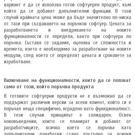
вариант е да се използва готов софтуерен продукт, към
който да се добавят допълнителни функции. В този
случай крайната цена може да бъде значително по-ниска
от тази при създаването на поръчков софтуер. Цената за
разработването и внедряването на новите
функционалности се определя, както при софтуера по
поръчка. Съставя се задание, оценява се сложността и
времето, което е необходимо за разработване на новите
модули, след което се определят цената и сроковете за
изработване.
Включване на функционалности, които да се ползват
само от този, който поръчва продукта
В готовите софтуерни продукти не е възможно да се
поддържат различни версии за всеки клиент, който си е
поръчал нещо специфично, вградено като функционалност.
В тези случаи принципът е солидарен. Освен
нововъведения, които се планират и добавят от
разработчиците, всичко което се поръчва като
допълнителни доработки става достъпно за всички