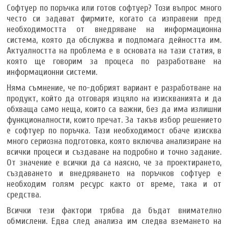
Софтуер по поръчка или готов софтуер? Този въпрос много
често си задават фирмите, когато са изправени пред
необходимостта от внедряване на информационна
система, която да обслужва и подпомага дейността им.
Актуалността на проблема е в основата на тази статия, в
която ще говорим за процеса по разработване на
информационни системи.
Няма съмнение, че по-добрият вариант е разработване на
продукт, който да отговаря изцяло на изискванията и да
обхваща само неща, които са важни, без да има излишни
функционалности, които пречат. За такъв избор решението
е софтуер по поръчка. Тази необходимост обаче изисква
много сериозна подготовка, която включва анализиране на
всички процеси и създаване на подробно и точно задание.
От значение е всички да са наясно, че за проектирането,
създаването и внедряването на поръчков софтуер е
необходим голям ресурс както от време, така и от
средства.
Всички тези фактори трябва да бъдат внимателно
обмислени. Едва след анализа им следва вземането на