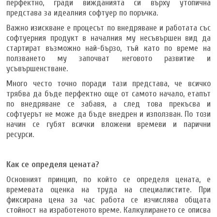
перфектно, гради вижданията си върху утопична
представа за идеалния софтуер по поръчка.
Важно изискване е процесът по внедряване и работата със
софтуерния продукт в началния му несъвършен вид да
стартират възможно най-бързо, тъй като по време на
ползването му започват неговото развитие и
усъвършенстване.
Много често точно поради тази представа, че всичко
трябва да бъде перфектно още от самото начало, етапът
по внедряване се забавя, а след това прекъсва и
софтуерът не може да бъде внедрен и използван. По този
начин се губят всички вложени времеви и парични
ресурси.
Как се определя цената?
Основният принцип, по който се определя цената, е
времевата оценка на труда на специалистите. При
фиксирана цена за час работа се изчислява общата
стойност на изработеното време. Калкулирането се описва