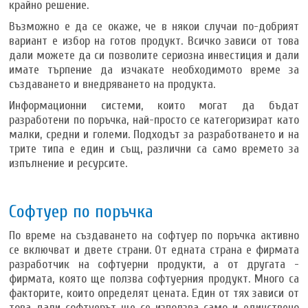
крайно решение.
Възможно е да се окаже, че в някои случаи по-добрият
вариант е избор на готов продукт. Всичко зависи от това
дали можете да си позволите сериозна инвестиция и дали
имате търпение да изчакате необходимото време за
създаването и внедряването на продукта.
Информационни системи, които могат да бъдат
разработени по поръчка, най-просто се категоризират като
малки, средни и големи. Подходът за разработването и на
трите типа е един и същ, различни са само времето за
изпълнение и ресурсите.
Софтуер по поръчка
По време на създаването на софтуер по поръчка активно
се включват и двете страни. От едната страна е фирмата
разработчик на софтуерни продукти, а от другата -
фирмата, която ще ползва софтуерния продукт. Много са
факторите, които определят цената. Един от тях зависи от
това дали софтуерът ще се използва само и единствено